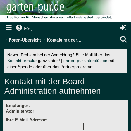
FAQ
S
Foren-Übersicht
Kontakt mit der Board-Administration aufnehmen
u
News:
Problem bei der Anmeldung? Bitte Mail über das
c
Kontaktformular
ganz unten! |
garten-pur unterstützen
mit
einer Spende oder über das Partnerprogramm!
h
e
Kontakt mit der Board-
Administration aufnehmen
Empfänger:
Administrator
Ihre E-Mail-Adresse: