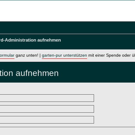
rd-Administration aufnehmen
formular
ganz unten! |
garten-pur unterstützen
mit einer Spende oder 
ation aufnehmen