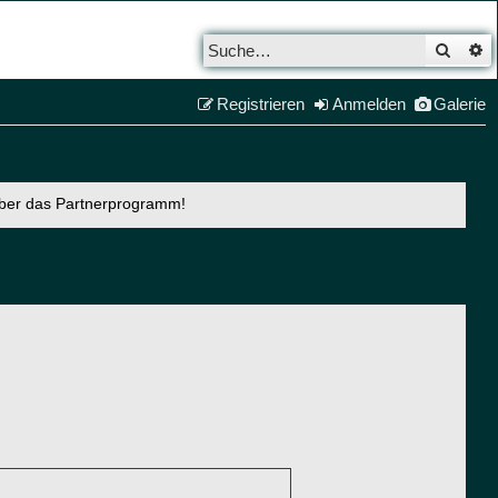
Such
E
Registrieren
Anmelden
Galerie
über das Partnerprogramm!