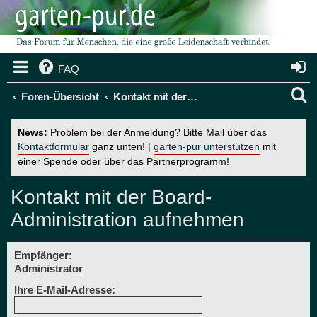
FAQ
S
Foren-Übersicht
Kontakt mit der Board-Administration aufnehmen
u
News:
Problem bei der Anmeldung? Bitte Mail über das
c
Kontaktformular
ganz unten! |
garten-pur unterstützen
mit
einer Spende oder über das Partnerprogramm!
h
e
Kontakt mit der Board-
Administration aufnehmen
Empfänger:
Administrator
Ihre E-Mail-Adresse: