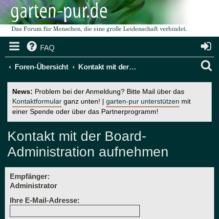
FAQ
S
Foren-Übersicht
Kontakt mit der Board-Administration aufnehmen
u
News:
Problem bei der Anmeldung? Bitte Mail über das
c
Kontaktformular
ganz unten! |
garten-pur unterstützen
mit
einer Spende oder über das Partnerprogramm!
h
e
Kontakt mit der Board-
Administration aufnehmen
Empfänger:
Administrator
Ihre E-Mail-Adresse: