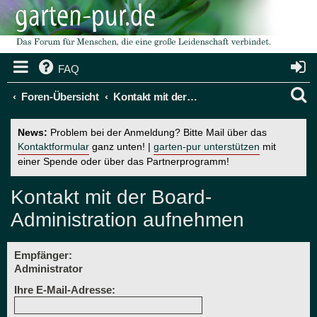
FAQ
S
Foren-Übersicht
Kontakt mit der Board-Administration aufnehmen
u
News:
Problem bei der Anmeldung? Bitte Mail über das
c
Kontaktformular
ganz unten! |
garten-pur unterstützen
mit
einer Spende oder über das Partnerprogramm!
h
e
Kontakt mit der Board-
Administration aufnehmen
Empfänger:
Administrator
Ihre E-Mail-Adresse: