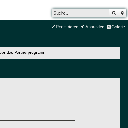
Such
E
Registrieren
Anmelden
Galerie
über das Partnerprogramm!