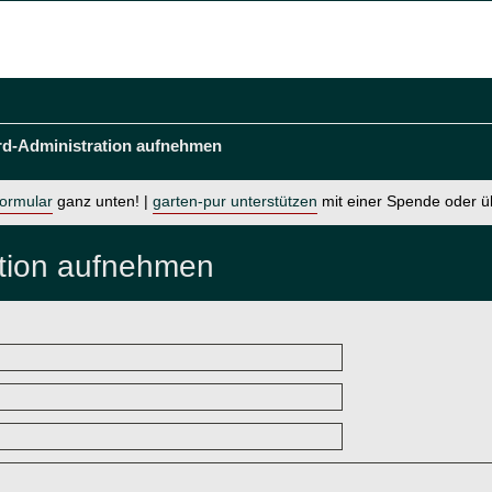
rd-Administration aufnehmen
formular
ganz unten! |
garten-pur unterstützen
mit einer Spende oder 
ation aufnehmen