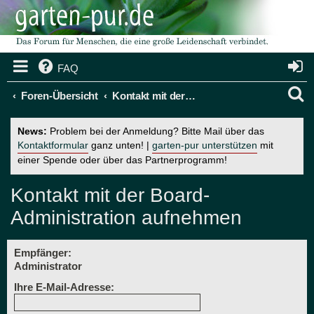
FAQ
S
Foren-Übersicht
Kontakt mit der Board-Administration aufnehmen
u
News:
Problem bei der Anmeldung? Bitte Mail über das
c
Kontaktformular
ganz unten! |
garten-pur unterstützen
mit
einer Spende oder über das Partnerprogramm!
h
e
Kontakt mit der Board-
Administration aufnehmen
Empfänger:
Administrator
Ihre E-Mail-Adresse: