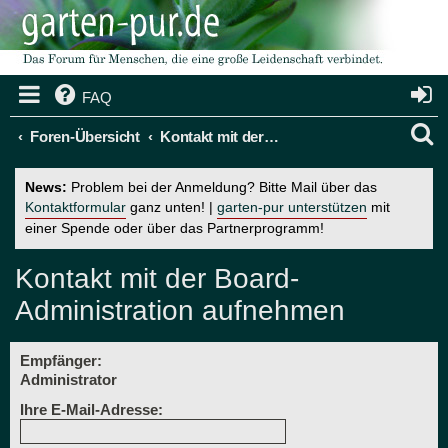
FAQ
S
Foren-Übersicht
Kontakt mit der Board-Administration aufnehmen
u
News:
Problem bei der Anmeldung? Bitte Mail über das
c
Kontaktformular
ganz unten! |
garten-pur unterstützen
mit
einer Spende oder über das Partnerprogramm!
h
e
Kontakt mit der Board-
Administration aufnehmen
Empfänger:
Administrator
Ihre E-Mail-Adresse: