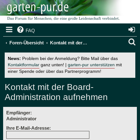
FAQ
S
Foren-Übersicht
Kontakt mit der Board-Administration aufnehmen
u
News:
Problem bei der Anmeldung? Bitte Mail über das
c
Kontaktformular
ganz unten! |
garten-pur unterstützen
mit
einer Spende oder über das Partnerprogramm!
h
e
Kontakt mit der Board-
Administration aufnehmen
Empfänger:
Administrator
Ihre E-Mail-Adresse: