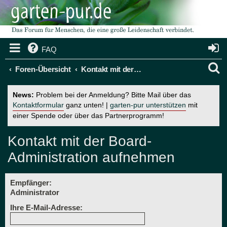
FAQ
S
Foren-Übersicht
Kontakt mit der Board-Administration aufnehmen
u
News:
Problem bei der Anmeldung? Bitte Mail über das
c
Kontaktformular
ganz unten! |
garten-pur unterstützen
mit
einer Spende oder über das Partnerprogramm!
h
e
Kontakt mit der Board-
Administration aufnehmen
Empfänger:
Administrator
Ihre E-Mail-Adresse: