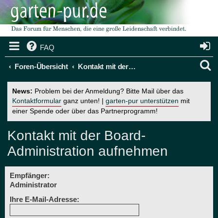
FAQ
S
Foren-Übersicht
Kontakt mit der Board-Administration aufnehmen
u
News:
Problem bei der Anmeldung? Bitte Mail über das
c
Kontaktformular
ganz unten! |
garten-pur unterstützen
mit
einer Spende oder über das Partnerprogramm!
h
e
Kontakt mit der Board-
Administration aufnehmen
Empfänger:
Administrator
Ihre E-Mail-Adresse: