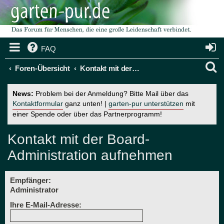
FAQ
S
Foren-Übersicht
Kontakt mit der Board-Administration aufnehmen
u
News:
Problem bei der Anmeldung? Bitte Mail über das
c
Kontaktformular
ganz unten! |
garten-pur unterstützen
mit
einer Spende oder über das Partnerprogramm!
h
e
Kontakt mit der Board-
Administration aufnehmen
Empfänger:
Administrator
Ihre E-Mail-Adresse: