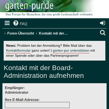
FAQ
S
Foren-Übersicht
Kontakt mit der Board-Administration aufnehmen
u
News:
Problem bei der Anmeldung? Bitte Mail über das
c
Kontaktformular
ganz unten! |
garten-pur unterstützen
mit
einer Spende oder über das Partnerprogramm!
h
e
Kontakt mit der Board-
Administration aufnehmen
Empfänger:
Administrator
Ihre E-Mail-Adresse: