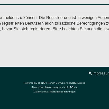
anmelden zu können. Die Registrierung ist in wenigen Augenb
 registrierten Benutzern auch zusätzliche Berechtigungen z
vor Sie sich registrieren. Bitte beachten Sie auch die jew
Impressu
Powered by
phpBB
® Forum Software © phpBB Limited
Deutsche Übersetzung durch
phpBB.de
Datenschutz
|
Nutzungsbedingungen