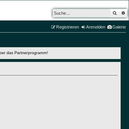
Such
E
Registrieren
Anmelden
Galerie
über das Partnerprogramm!