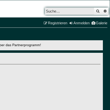
Such
E
Registrieren
Anmelden
Galerie
über das Partnerprogramm!