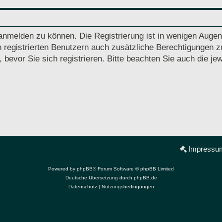
anmelden zu können. Die Registrierung ist in wenigen Augenb
 registrierten Benutzern auch zusätzliche Berechtigungen z
vor Sie sich registrieren. Bitte beachten Sie auch die jew
Impressu
Powered by
phpBB
® Forum Software © phpBB Limited
Deutsche Übersetzung durch
phpBB.de
Datenschutz
|
Nutzungsbedingungen