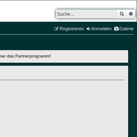
Such
E
Registrieren
Anmelden
Galerie
über das Partnerprogramm!