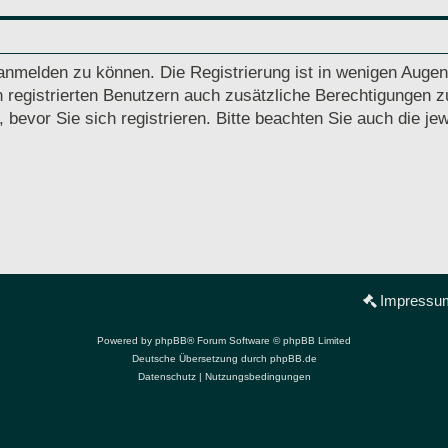
anmelden zu können. Die Registrierung ist in wenigen Augenb
 registrierten Benutzern auch zusätzliche Berechtigungen z
vor Sie sich registrieren. Bitte beachten Sie auch die jew
Impressu
Powered by
phpBB
® Forum Software © phpBB Limited
Deutsche Übersetzung durch
phpBB.de
Datenschutz
|
Nutzungsbedingungen