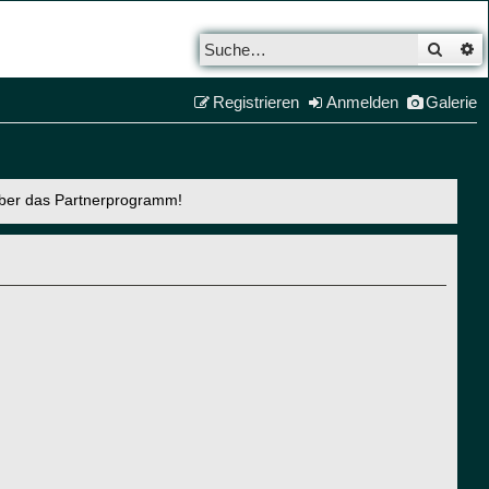
Such
E
Registrieren
Anmelden
Galerie
über das Partnerprogramm!