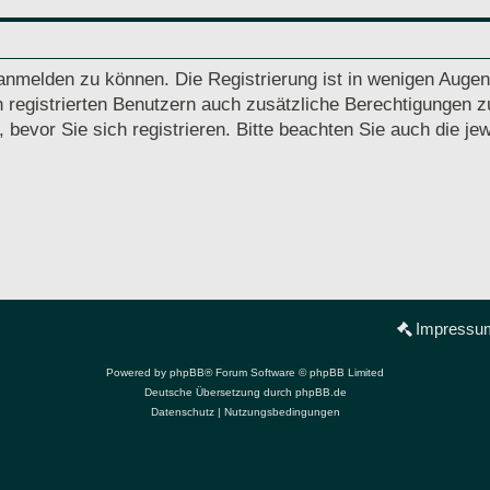
anmelden zu können. Die Registrierung ist in wenigen Augenb
 registrierten Benutzern auch zusätzliche Berechtigungen z
vor Sie sich registrieren. Bitte beachten Sie auch die jew
Impressu
Powered by
phpBB
® Forum Software © phpBB Limited
Deutsche Übersetzung durch
phpBB.de
Datenschutz
|
Nutzungsbedingungen