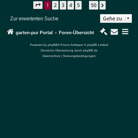
1
2
3
4
5
50
Seite
1
von
50
Nächste
…
Gehe zu
Zur erweiterten Suche
garten-pur Portal
Foren-Übersicht
Powered by
phpBB
® Forum Software © phpBB Limited
Deutsche Übersetzung durch
phpBB.de
Datenschutz
|
Nutzungsbedingungen