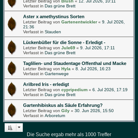
Letzter Beitrag von
Blush
«
12. Jul 2026, 10:11
Verfasst in
Das grüne Brett
Aster x amethystinus Sorten
Letzter Beitrag von
Gartenentwickler
«
9. Jul 2026,
21:36
Verfasst in
Stauden
Lückenbüßer für die Sonne - Erledigt -
Letzter Beitrag von
Jule69
«
9. Jul 2026, 17:11
Verfasst in
Das grüne Brett
Taglilien- und Staudentage Offenthal und Macke
Letzter Beitrag von
Hyla
«
8. Jul 2026, 16:23
Verfasst in
Gartenwege
Arilbred Iris - erledigt
Letzter Beitrag von
cypripedium
«
6. Jul 2026, 17:19
Verfasst in
Das grüne Brett
Gartenhibiskus als Säule Erfahrung?
Letzter Beitrag von
Gily
«
30. Jun 2026, 15:50
Verfasst in
Arboretum
Die Suche ergab mehr als 1000 Treffer