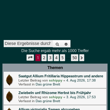
Suche
Erweiterte Suche
Die Suche ergab mehr als 1000 Treffer
1
2
3
4
5
50
Seite
1
von
50
Nächste
…
Themen
Saatgut Allium Fritillaria Hippeastrum und andere
Letzter Beitrag von
schippy
«
4. Aug 2026, 17:38
Verfasst in
Das grüne Brett
Zwiebeln unf Rhizome Herbst bis Frühjahr
Letzter Beitrag von
schippy
«
3. Aug 2026, 17:53
Verfasst in
Das grüne Brett
Allium victorialis Samen abzugeben