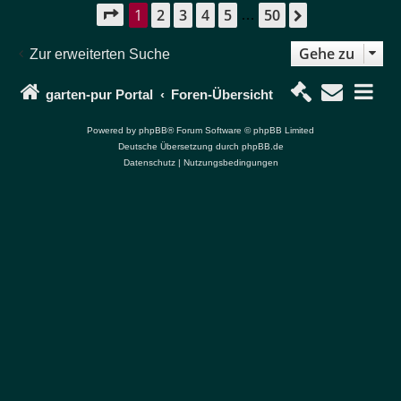
1
2
3
4
5
50
Seite
1
von
50
Nächste
…
Gehe zu
Zur erweiterten Suche
garten-pur Portal
Foren-Übersicht
Powered by
phpBB
® Forum Software © phpBB Limited
Deutsche Übersetzung durch
phpBB.de
Datenschutz
|
Nutzungsbedingungen