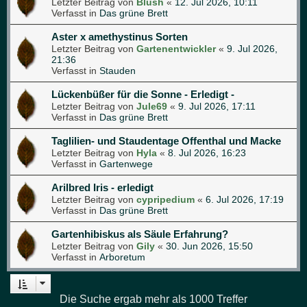
Letzter Beitrag von
Blush
«
12. Jul 2026, 10:11
Verfasst in
Das grüne Brett
Aster x amethystinus Sorten
Letzter Beitrag von
Gartenentwickler
«
9. Jul 2026,
21:36
Verfasst in
Stauden
Lückenbüßer für die Sonne - Erledigt -
Letzter Beitrag von
Jule69
«
9. Jul 2026, 17:11
Verfasst in
Das grüne Brett
Taglilien- und Staudentage Offenthal und Macke
Letzter Beitrag von
Hyla
«
8. Jul 2026, 16:23
Verfasst in
Gartenwege
Arilbred Iris - erledigt
Letzter Beitrag von
cypripedium
«
6. Jul 2026, 17:19
Verfasst in
Das grüne Brett
Gartenhibiskus als Säule Erfahrung?
Letzter Beitrag von
Gily
«
30. Jun 2026, 15:50
Verfasst in
Arboretum
Die Suche ergab mehr als 1000 Treffer