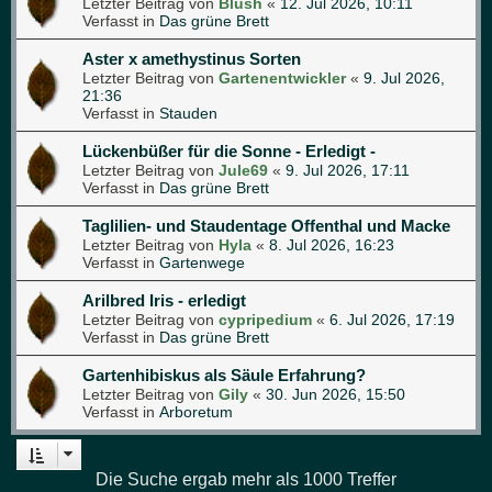
Letzter Beitrag von
Blush
«
12. Jul 2026, 10:11
Verfasst in
Das grüne Brett
Aster x amethystinus Sorten
Letzter Beitrag von
Gartenentwickler
«
9. Jul 2026,
21:36
Verfasst in
Stauden
Lückenbüßer für die Sonne - Erledigt -
Letzter Beitrag von
Jule69
«
9. Jul 2026, 17:11
Verfasst in
Das grüne Brett
Taglilien- und Staudentage Offenthal und Macke
Letzter Beitrag von
Hyla
«
8. Jul 2026, 16:23
Verfasst in
Gartenwege
Arilbred Iris - erledigt
Letzter Beitrag von
cypripedium
«
6. Jul 2026, 17:19
Verfasst in
Das grüne Brett
Gartenhibiskus als Säule Erfahrung?
Letzter Beitrag von
Gily
«
30. Jun 2026, 15:50
Verfasst in
Arboretum
Die Suche ergab mehr als 1000 Treffer