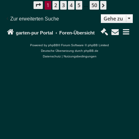
1
2
3
4
5
50
Seite
1
von
50
Nächste
…
Gehe zu
Zur erweiterten Suche
garten-pur Portal
Foren-Übersicht
Powered by
phpBB
® Forum Software © phpBB Limited
Deutsche Übersetzung durch
phpBB.de
Datenschutz
|
Nutzungsbedingungen