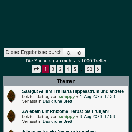
Suche
Erweiterte Suche
Die Suche ergab mehr als 1000 Treffer
1
2
3
4
5
50
Seite
1
von
50
Nächste
…
Themen
Saatgut Allium Fritillaria Hippeastrum und andere
Letzter Beitrag von
schippy
«
4. Aug 2026, 17:38
Verfasst in
Das grüne Brett
Zwiebeln unf Rhizome Herbst bis Frühjahr
Letzter Beitrag von
schippy
«
3. Aug 2026, 17:53
Verfasst in
Das grüne Brett
Allium victorialis Samen abzugeben