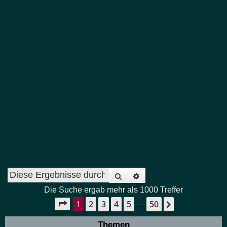
Suche
Erweiterte Suche
Die Suche ergab mehr als 1000 Treffer
1
2
3
4
5
50
Seite
1
von
50
Nächste
…
Themen