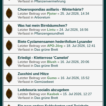
Verfasst in
Pflanzenvermehrung
Choerospondias axillaris - Winterhärte?
Letzter Beitrag von
Pjoter
«
25. Jul 2026, 14:34
Verfasst in
Arboretum
Was hat mein Birnbäumchen?
Letzter Beitrag von
Lintu
«
24. Jul 2026, 16:56
Verfasst in
Pflanzengesundheit
Biete Cyclamensamen hederifolium Lysander
Letzter Beitrag von
APO-Jörg
«
18. Jul 2026, 12:41
Verfasst in
Das grüne Brett
Erledigt - Kletterrose 'Camelot'
Letzter Beitrag von
Blush
«
16. Jul 2026, 20:06
Verfasst in
Das grüne Brett
Zucchini und Hitze
Letzter Beitrag von
Gumo
«
16. Jul 2026, 15:52
Verfasst in
Gemüsebeet
Ledebouria socialis abzugeben
Letzter Beitrag von
Kasbek
«
15. Jul 2026, 12:27
Verfasst in
Das grüne Brett
Ein paar andere Sukkulenten und Zwiebeln