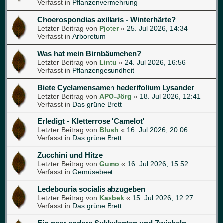
Verfasst in
Pflanzenvermehrung
Choerospondias axillaris - Winterhärte?
Letzter Beitrag von
Pjoter
«
25. Jul 2026, 14:34
Verfasst in
Arboretum
Was hat mein Birnbäumchen?
Letzter Beitrag von
Lintu
«
24. Jul 2026, 16:56
Verfasst in
Pflanzengesundheit
Biete Cyclamensamen hederifolium Lysander
Letzter Beitrag von
APO-Jörg
«
18. Jul 2026, 12:41
Verfasst in
Das grüne Brett
Erledigt - Kletterrose 'Camelot'
Letzter Beitrag von
Blush
«
16. Jul 2026, 20:06
Verfasst in
Das grüne Brett
Zucchini und Hitze
Letzter Beitrag von
Gumo
«
16. Jul 2026, 15:52
Verfasst in
Gemüsebeet
Ledebouria socialis abzugeben
Letzter Beitrag von
Kasbek
«
15. Jul 2026, 12:27
Verfasst in
Das grüne Brett
Ein paar andere Sukkulenten und Zwiebeln