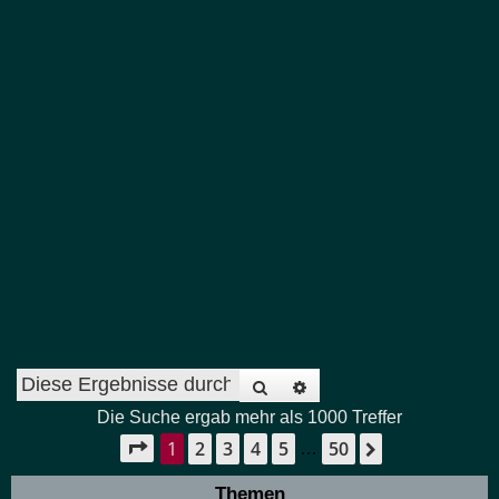
Suche
Erweiterte Suche
Die Suche ergab mehr als 1000 Treffer
1
2
3
4
5
50
Seite
1
von
50
Nächste
…
Themen