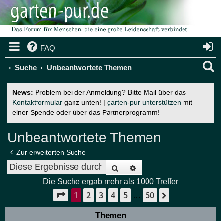
FAQ
S
Suche
Unbeantwortete Themen
u
News:
Problem bei der Anmeldung? Bitte Mail über das
c
Kontaktformular
ganz unten! |
garten-pur unterstützen
mit
einer Spende oder über das Partnerprogramm!
h
e
Unbeantwortete Themen
Zur erweiterten Suche
Suche
Erweiterte Suche
Die Suche ergab mehr als 1000 Treffer
1
2
3
4
5
50
Seite
1
von
50
Nächste
…
Themen