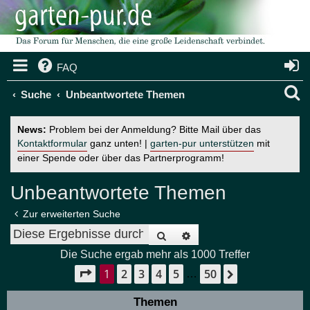
FAQ
S
Suche
Unbeantwortete Themen
u
News:
Problem bei der Anmeldung? Bitte Mail über das
c
Kontaktformular
ganz unten! |
garten-pur unterstützen
mit
einer Spende oder über das Partnerprogramm!
h
e
Unbeantwortete Themen
Zur erweiterten Suche
Suche
Erweiterte Suche
Die Suche ergab mehr als 1000 Treffer
1
2
3
4
5
50
Seite
1
von
50
Nächste
…
Themen