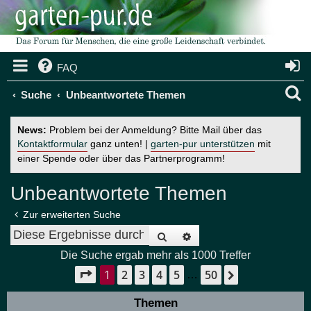
FAQ
S
Suche
Unbeantwortete Themen
u
News:
Problem bei der Anmeldung? Bitte Mail über das
c
Kontaktformular
ganz unten! |
garten-pur unterstützen
mit
einer Spende oder über das Partnerprogramm!
h
e
Unbeantwortete Themen
Zur erweiterten Suche
Suche
Erweiterte Suche
Die Suche ergab mehr als 1000 Treffer
1
2
3
4
5
50
Seite
1
von
50
Nächste
…
Themen