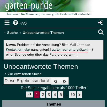
FAQ
S
Suche
Unbeantwortete Themen
u
News:
Problem bei der Anmeldung? Bitte Mail über das
c
Kontaktformular
ganz unten! |
garten-pur unterstützen
mit
einer Spende oder über das Partnerprogramm!
h
e
Unbeantwortete Themen
Zur erweiterten Suche
Suche
Erweiterte Suche
Die Suche ergab mehr als 1000 Treffer
1
2
3
4
5
50
Seite
1
von
50
Nächste
…
Themen