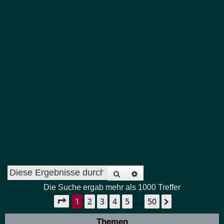
Suche
Erweiterte Suche
Die Suche ergab mehr als 1000 Treffer
1
2
3
4
5
50
Seite
1
von
50
Nächste
…
Themen