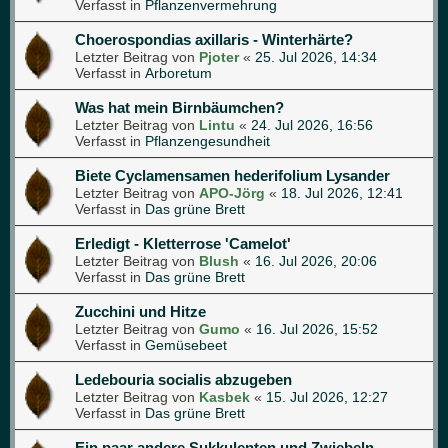
Verfasst in
Pflanzenvermehrung
Choerospondias axillaris - Winterhärte?
Letzter Beitrag von
Pjoter
«
25. Jul 2026, 14:34
Verfasst in
Arboretum
Was hat mein Birnbäumchen?
Letzter Beitrag von
Lintu
«
24. Jul 2026, 16:56
Verfasst in
Pflanzengesundheit
Biete Cyclamensamen hederifolium Lysander
Letzter Beitrag von
APO-Jörg
«
18. Jul 2026, 12:41
Verfasst in
Das grüne Brett
Erledigt - Kletterrose 'Camelot'
Letzter Beitrag von
Blush
«
16. Jul 2026, 20:06
Verfasst in
Das grüne Brett
Zucchini und Hitze
Letzter Beitrag von
Gumo
«
16. Jul 2026, 15:52
Verfasst in
Gemüsebeet
Ledebouria socialis abzugeben
Letzter Beitrag von
Kasbek
«
15. Jul 2026, 12:27
Verfasst in
Das grüne Brett
Ein paar andere Sukkulenten und Zwiebeln