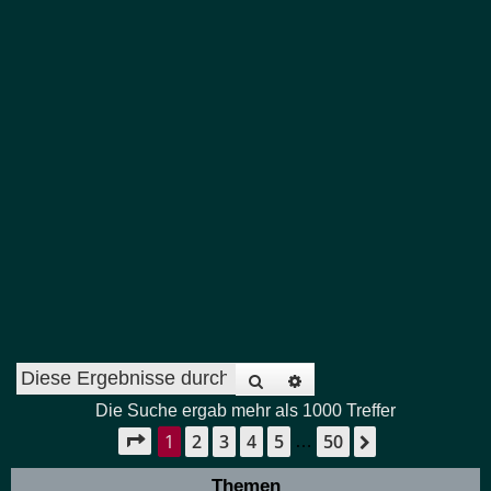
Suche
Erweiterte Suche
Die Suche ergab mehr als 1000 Treffer
1
2
3
4
5
50
Seite
1
von
50
Nächste
…
Themen