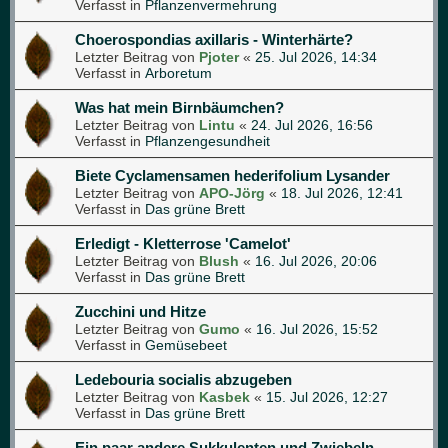
Verfasst in
Pflanzenvermehrung
Choerospondias axillaris - Winterhärte?
Letzter Beitrag von
Pjoter
«
25. Jul 2026, 14:34
Verfasst in
Arboretum
Was hat mein Birnbäumchen?
Letzter Beitrag von
Lintu
«
24. Jul 2026, 16:56
Verfasst in
Pflanzengesundheit
Biete Cyclamensamen hederifolium Lysander
Letzter Beitrag von
APO-Jörg
«
18. Jul 2026, 12:41
Verfasst in
Das grüne Brett
Erledigt - Kletterrose 'Camelot'
Letzter Beitrag von
Blush
«
16. Jul 2026, 20:06
Verfasst in
Das grüne Brett
Zucchini und Hitze
Letzter Beitrag von
Gumo
«
16. Jul 2026, 15:52
Verfasst in
Gemüsebeet
Ledebouria socialis abzugeben
Letzter Beitrag von
Kasbek
«
15. Jul 2026, 12:27
Verfasst in
Das grüne Brett
Ein paar andere Sukkulenten und Zwiebeln