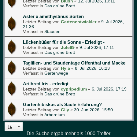
Letzter Beitrag von
Blush
«
12. Jul 2026, 10:11
Verfasst in
Das grüne Brett
Aster x amethystinus Sorten
Letzter Beitrag von
Gartenentwickler
«
9. Jul 2026,
21:36
Verfasst in
Stauden
Lückenbüßer für die Sonne - Erledigt -
Letzter Beitrag von
Jule69
«
9. Jul 2026, 17:11
Verfasst in
Das grüne Brett
Taglilien- und Staudentage Offenthal und Macke
Letzter Beitrag von
Hyla
«
8. Jul 2026, 16:23
Verfasst in
Gartenwege
Arilbred Iris - erledigt
Letzter Beitrag von
cypripedium
«
6. Jul 2026, 17:19
Verfasst in
Das grüne Brett
Gartenhibiskus als Säule Erfahrung?
Letzter Beitrag von
Gily
«
30. Jun 2026, 15:50
Verfasst in
Arboretum
Die Suche ergab mehr als 1000 Treffer