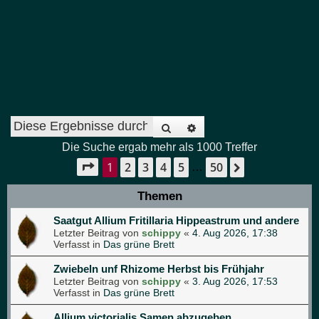
Suche
Erweiterte Suche
Die Suche ergab mehr als 1000 Treffer
1
2
3
4
5
50
Seite
1
von
50
Nächste
…
Themen
Saatgut Allium Fritillaria Hippeastrum und andere
Letzter Beitrag von
schippy
«
4. Aug 2026, 17:38
Verfasst in
Das grüne Brett
Zwiebeln unf Rhizome Herbst bis Frühjahr
Letzter Beitrag von
schippy
«
3. Aug 2026, 17:53
Verfasst in
Das grüne Brett
Allium victorialis Samen abzugeben