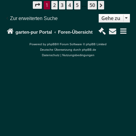
1
2
3
4
5
50
Seite
1
von
50
Nächste
…
Gehe zu
Zur erweiterten Suche
garten-pur Portal
Foren-Übersicht
Powered by
phpBB
® Forum Software © phpBB Limited
Deutsche Übersetzung durch
phpBB.de
Datenschutz
|
Nutzungsbedingungen