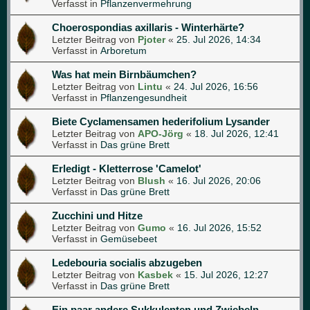
Verfasst in
Pflanzenvermehrung
Choerospondias axillaris - Winterhärte?
Letzter Beitrag von
Pjoter
«
25. Jul 2026, 14:34
Verfasst in
Arboretum
Was hat mein Birnbäumchen?
Letzter Beitrag von
Lintu
«
24. Jul 2026, 16:56
Verfasst in
Pflanzengesundheit
Biete Cyclamensamen hederifolium Lysander
Letzter Beitrag von
APO-Jörg
«
18. Jul 2026, 12:41
Verfasst in
Das grüne Brett
Erledigt - Kletterrose 'Camelot'
Letzter Beitrag von
Blush
«
16. Jul 2026, 20:06
Verfasst in
Das grüne Brett
Zucchini und Hitze
Letzter Beitrag von
Gumo
«
16. Jul 2026, 15:52
Verfasst in
Gemüsebeet
Ledebouria socialis abzugeben
Letzter Beitrag von
Kasbek
«
15. Jul 2026, 12:27
Verfasst in
Das grüne Brett
Ein paar andere Sukkulenten und Zwiebeln