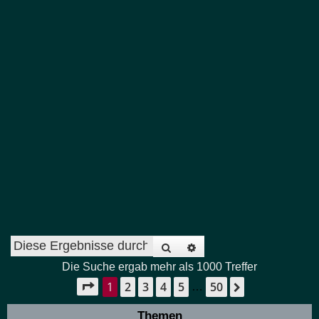
Suche
Erweiterte Suche
Die Suche ergab mehr als 1000 Treffer
1
2
3
4
5
50
Seite
1
von
50
Nächste
…
Themen