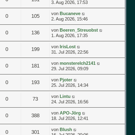
3. Aug 2026, 17:53
von
Bucaneve
0
105
2. Aug 2026, 15:46
von
Beeren_Streuobst
0
136
1. Aug 2026, 17:35
von
IrisLost
0
199
31. Jul 2026, 22:56
von
monsterelch2141
0
181
29. Jul 2026, 09:09
von
Pjoter
0
193
25. Jul 2026, 14:34
von
Lintu
0
73
24. Jul 2026, 16:56
von
APO-Jörg
0
388
18. Jul 2026, 12:41
von
Blush
0
301
16. Jul 2026, 20:06