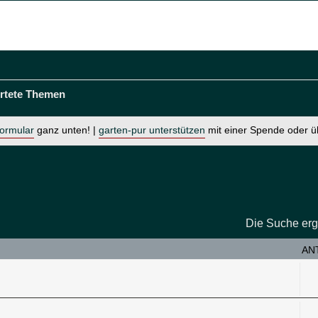
rtete Themen
formular
ganz unten! |
garten-pur unterstützen
mit einer Spende oder 
Die Suche erg
AN