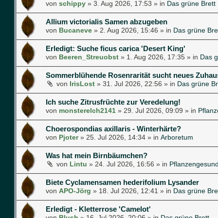
von
schippy
»
3. Aug 2026, 17:53
» in
Das grüne Brett
Allium victorialis Samen abzugeben
von
Bucaneve
»
2. Aug 2026, 15:46
» in
Das grüne Bre
Erledigt: Suche ficus carica 'Desert King'
von
Beeren_Streuobst
»
1. Aug 2026, 17:35
» in
Das g
Sommerblühende Rosenrarität sucht neues Zuhau
von
IrisLost
»
31. Jul 2026, 22:56
» in
Das grüne Br
Ich suche Zitrusfrüchte zur Veredelung!
von
monsterelch2141
»
29. Jul 2026, 09:09
» in
Pflan
Choerospondias axillaris - Winterhärte?
von
Pjoter
»
25. Jul 2026, 14:34
» in
Arboretum
Was hat mein Birnbäumchen?
von
Lintu
»
24. Jul 2026, 16:56
» in
Pflanzengesund
Biete Cyclamensamen hederifolium Lysander
von
APO-Jörg
»
18. Jul 2026, 12:41
» in
Das grüne Bre
Erledigt - Kletterrose 'Camelot'
von
Blush
»
16. Jul 2026, 20:06
» in
Das grüne Brett