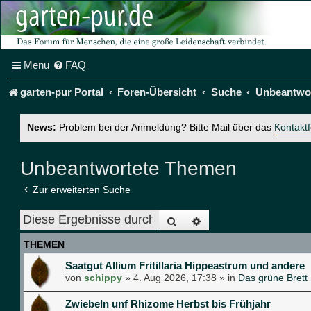
Menu
FAQ
garten-pur Portal
Foren-Übersicht
Suche
Unbeantwo
News:
Problem bei der Anmeldung? Bitte Mail über das
Kontakt
Unbeantwortete Themen
Zur erweiterten Suche
Suche
Erweiterte Suche
THEMEN
Saatgut Allium Fritillaria Hippeastrum und andere
von
schippy
»
4. Aug 2026, 17:38
» in
Das grüne Brett
Zwiebeln unf Rhizome Herbst bis Frühjahr