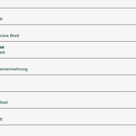
tt
rüne Brett
se
ett
zenvermehrung
heit
tt