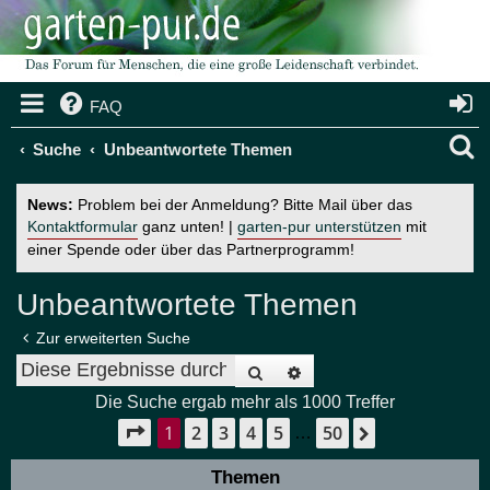
FAQ
S
Suche
Unbeantwortete Themen
u
News:
Problem bei der Anmeldung? Bitte Mail über das
c
Kontaktformular
ganz unten! |
garten-pur unterstützen
mit
einer Spende oder über das Partnerprogramm!
h
e
Unbeantwortete Themen
Zur erweiterten Suche
Suche
Erweiterte Suche
Die Suche ergab mehr als 1000 Treffer
1
2
3
4
5
50
Seite
1
von
50
Nächste
…
Themen