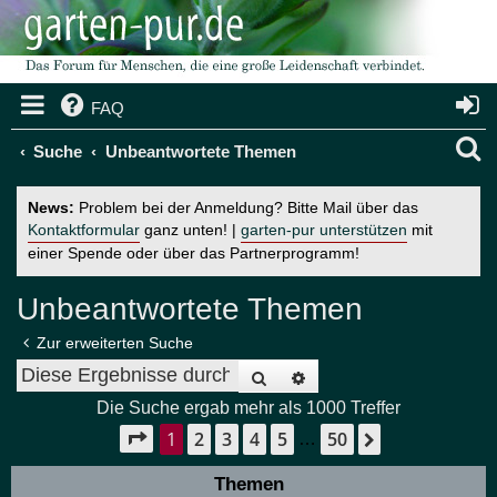
FAQ
S
Suche
Unbeantwortete Themen
u
News:
Problem bei der Anmeldung? Bitte Mail über das
c
Kontaktformular
ganz unten! |
garten-pur unterstützen
mit
einer Spende oder über das Partnerprogramm!
h
e
Unbeantwortete Themen
Zur erweiterten Suche
Suche
Erweiterte Suche
Die Suche ergab mehr als 1000 Treffer
1
2
3
4
5
50
Seite
1
von
50
Nächste
…
Themen