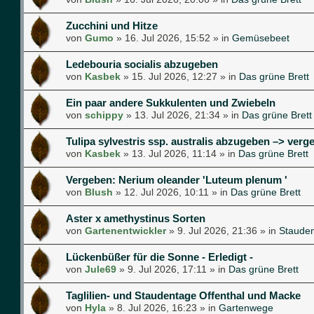
Zucchini und Hitze
von
Gumo
»
16. Jul 2026, 15:52
» in
Gemüsebeet
Ledebouria socialis abzugeben
von
Kasbek
»
15. Jul 2026, 12:27
» in
Das grüne Brett
Ein paar andere Sukkulenten und Zwiebeln
von
schippy
»
13. Jul 2026, 21:34
» in
Das grüne Brett
Tulipa sylvestris ssp. australis abzugeben –> verg
von
Kasbek
»
13. Jul 2026, 11:14
» in
Das grüne Brett
Vergeben: Nerium oleander 'Luteum plenum '
von
Blush
»
12. Jul 2026, 10:11
» in
Das grüne Brett
Aster x amethystinus Sorten
von
Gartenentwickler
»
9. Jul 2026, 21:36
» in
Staude
Lückenbüßer für die Sonne - Erledigt -
von
Jule69
»
9. Jul 2026, 17:11
» in
Das grüne Brett
Taglilien- und Staudentage Offenthal und Macke
von
Hyla
»
8. Jul 2026, 16:23
» in
Gartenwege