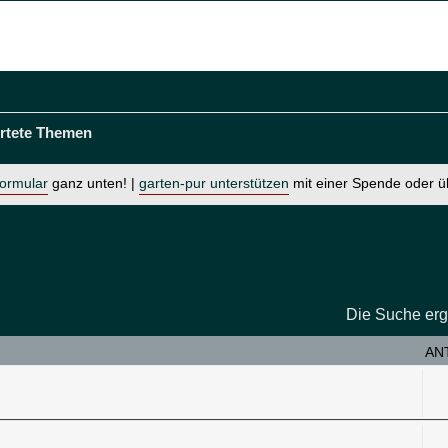
rtete Themen
formular
ganz unten! |
garten-pur unterstützen
mit einer Spende oder 
Die Suche erg
AN