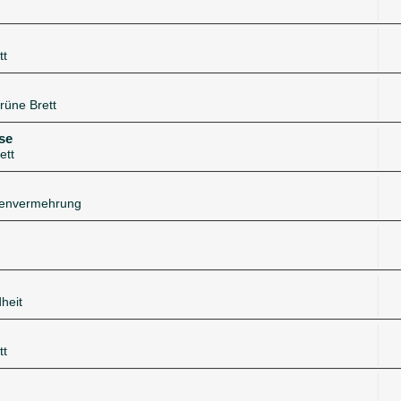
tt
rüne Brett
se
ett
zenvermehrung
heit
tt