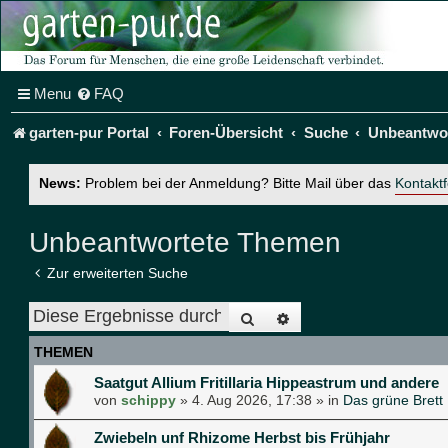
Menu
FAQ
garten-pur Portal
Foren-Übersicht
Suche
Unbeantwo
News:
Problem bei der Anmeldung? Bitte Mail über das
Kontakt
Unbeantwortete Themen
Zur erweiterten Suche
Suche
Erweiterte Suche
THEMEN
Saatgut Allium Fritillaria Hippeastrum und andere
von
schippy
»
4. Aug 2026, 17:38
» in
Das grüne Brett
Zwiebeln unf Rhizome Herbst bis Frühjahr