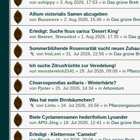
von
schippy
»
3. Aug 2026, 17:53
» in
Das grüne Brett
Allium victorialis Samen abzugeben
von
Bucaneve
»
2. Aug 2026, 15:46
» in
Das grüne Bre
Erledigt: Suche ficus carica 'Desert King'
von
Beeren_Streuobst
»
1. Aug 2026, 17:35
» in
Das g
Sommerblühende Rosenrarität sucht neues Zuhau
von
IrisLost
»
31. Jul 2026, 22:56
» in
Das grüne Br
Ich suche Zitrusfrüchte zur Veredelung!
von
monsterelch2141
»
29. Jul 2026, 09:09
» in
Pflan
Choerospondias axillaris - Winterhärte?
von
Pjoter
»
25. Jul 2026, 14:34
» in
Arboretum
Was hat mein Birnbäumchen?
von
Lintu
»
24. Jul 2026, 16:56
» in
Pflanzengesund
Biete Cyclamensamen hederifolium Lysander
von
APO-Jörg
»
18. Jul 2026, 12:41
» in
Das grüne Bre
Erledigt - Kletterrose 'Camelot'
von
Blush
»
16. Jul 2026, 20:06
» in
Das grüne Brett