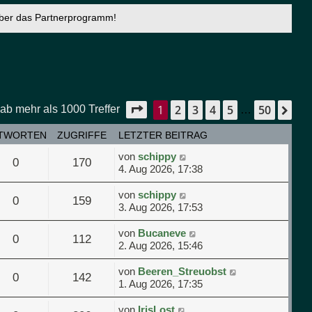
über das Partnerprogramm!
1
2
3
4
5
50
Seite
1
von
50
Nä
ab mehr als 1000 Treffer
…
TWORTEN
ZUGRIFFE
LETZTER BEITRAG
von
schippy
0
170
4. Aug 2026, 17:38
von
schippy
0
159
3. Aug 2026, 17:53
von
Bucaneve
0
112
2. Aug 2026, 15:46
von
Beeren_Streuobst
0
142
1. Aug 2026, 17:35
von
IrisLost