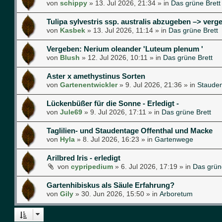
von
schippy
»
13. Jul 2026, 21:34
» in
Das grüne Brett
Tulipa sylvestris ssp. australis abzugeben –> verg
von
Kasbek
»
13. Jul 2026, 11:14
» in
Das grüne Brett
Vergeben: Nerium oleander 'Luteum plenum '
von
Blush
»
12. Jul 2026, 10:11
» in
Das grüne Brett
Aster x amethystinus Sorten
von
Gartenentwickler
»
9. Jul 2026, 21:36
» in
Staude
Lückenbüßer für die Sonne - Erledigt -
von
Jule69
»
9. Jul 2026, 17:11
» in
Das grüne Brett
Taglilien- und Staudentage Offenthal und Macke
von
Hyla
»
8. Jul 2026, 16:23
» in
Gartenwege
Arilbred Iris - erledigt
von
cypripedium
»
6. Jul 2026, 17:19
» in
Das grün
Gartenhibiskus als Säule Erfahrung?
von
Gily
»
30. Jun 2026, 15:50
» in
Arboretum