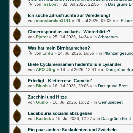
von
IrisLost
»
31. Jul 2026, 22:56
» in
Das grüne Br
Ich suche Zitrusfrüchte zur Veredelung!
von
monsterelch2141
»
29. Jul 2026, 09:09
» in
Pflan
Choerospondias axillaris - Winterhärte?
von
Pjoter
»
25. Jul 2026, 14:34
» in
Arboretum
Was hat mein Birnbäumchen?
von
Lintu
»
24. Jul 2026, 16:56
» in
Pflanzengesund
Biete Cyclamensamen hederifolium Lysander
von
APO-Jörg
»
18. Jul 2026, 12:41
» in
Das grüne Bre
Erledigt - Kletterrose 'Camelot'
von
Blush
»
16. Jul 2026, 20:06
» in
Das grüne Brett
Zucchini und Hitze
von
Gumo
»
16. Jul 2026, 15:52
» in
Gemüsebeet
Ledebouria socialis abzugeben
von
Kasbek
»
15. Jul 2026, 12:27
» in
Das grüne Brett
Ein paar andere Sukkulenten und Zwiebeln