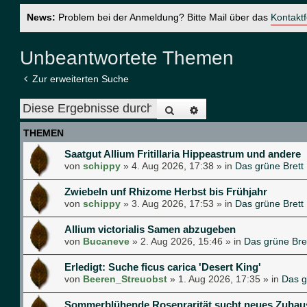
News:
Problem bei der Anmeldung? Bitte Mail über das
Kontakt
Unbeantwortete Themen
Zur erweiterten Suche
Suche
Erweiterte Suche
THEMEN
Saatgut Allium Fritillaria Hippeastrum und andere
von
schippy
»
4. Aug 2026, 17:38
» in
Das grüne Brett
Zwiebeln unf Rhizome Herbst bis Frühjahr
von
schippy
»
3. Aug 2026, 17:53
» in
Das grüne Brett
Allium victorialis Samen abzugeben
von
Bucaneve
»
2. Aug 2026, 15:46
» in
Das grüne Bre
Erledigt: Suche ficus carica 'Desert King'
von
Beeren_Streuobst
»
1. Aug 2026, 17:35
» in
Das g
Sommerblühende Rosenrarität sucht neues Zuhau