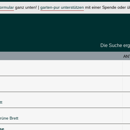
formular
ganz unten! |
garten-pur unterstützen
mit einer Spende oder 
Die Suche erg
AN
tt
rüne Brett
se