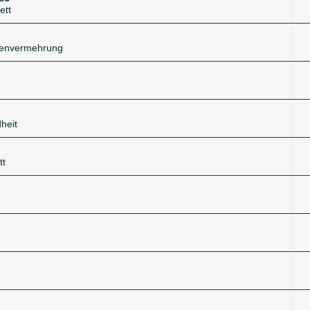
ett
zenvermehrung
heit
tt