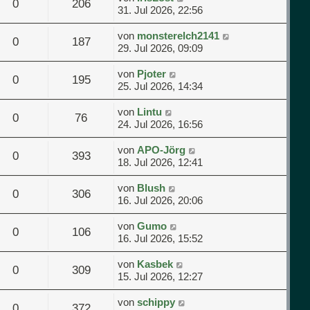
0
206
31. Jul 2026, 22:56
von
monsterelch2141
0
187
29. Jul 2026, 09:09
von
Pjoter
0
195
25. Jul 2026, 14:34
von
Lintu
0
76
24. Jul 2026, 16:56
von
APO-Jörg
0
393
18. Jul 2026, 12:41
von
Blush
0
306
16. Jul 2026, 20:06
von
Gumo
0
106
16. Jul 2026, 15:52
von
Kasbek
0
309
15. Jul 2026, 12:27
von
schippy
0
372