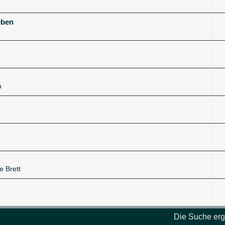
eben
n
e Brett
Die Suche erg