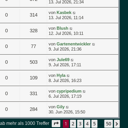
13. Jul 2026, 21:34
von
Kasbek
0
314
13. Jul 2026, 11:14
von
Blush
0
328
12. Jul 2026, 10:11
von
Gartenentwickler
0
77
9. Jul 2026, 21:36
von
Jule69
0
503
9. Jul 2026, 17:11
von
Hyla
0
109
8. Jul 2026, 16:23
von
cypripedium
0
331
6. Jul 2026, 17:19
von
Gily
0
284
30. Jun 2026, 15:50
1
2
3
4
5
50
Seite
1
von
50
Nä
ab mehr als 1000 Treffer
…