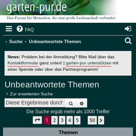
FAQ
S
Suche
Unbeantwortete Themen
u
News:
Problem bei der Anmeldung? Bitte Mail über das
c
Kontaktformular
ganz unten! |
garten-pur unterstützen
mit
einer Spende oder über das Partnerprogramm!
h
e
Unbeantwortete Themen
Zur erweiterten Suche
Suche
Erweiterte Suche
Die Suche ergab mehr als 1000 Treffer
1
2
3
4
5
50
Seite
1
von
50
Nächste
…
Themen