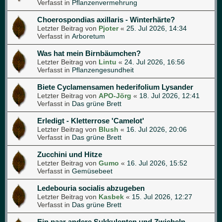
Verfasst in
Pflanzenvermehrung
Choerospondias axillaris - Winterhärte?
Letzter Beitrag von
Pjoter
«
25. Jul 2026, 14:34
Verfasst in
Arboretum
Was hat mein Birnbäumchen?
Letzter Beitrag von
Lintu
«
24. Jul 2026, 16:56
Verfasst in
Pflanzengesundheit
Biete Cyclamensamen hederifolium Lysander
Letzter Beitrag von
APO-Jörg
«
18. Jul 2026, 12:41
Verfasst in
Das grüne Brett
Erledigt - Kletterrose 'Camelot'
Letzter Beitrag von
Blush
«
16. Jul 2026, 20:06
Verfasst in
Das grüne Brett
Zucchini und Hitze
Letzter Beitrag von
Gumo
«
16. Jul 2026, 15:52
Verfasst in
Gemüsebeet
Ledebouria socialis abzugeben
Letzter Beitrag von
Kasbek
«
15. Jul 2026, 12:27
Verfasst in
Das grüne Brett
Ein paar andere Sukkulenten und Zwiebeln