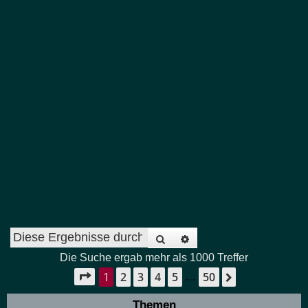
Suche
Erweiterte Suche
Die Suche ergab mehr als 1000 Treffer
1
2
3
4
5
50
Seite
1
von
50
Nächste
…
Themen