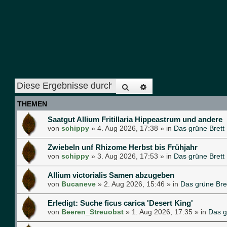
Suche
Erweiterte Suche
THEMEN
Saatgut Allium Fritillaria Hippeastrum und andere
von
schippy
»
4. Aug 2026, 17:38
» in
Das grüne Brett
Zwiebeln unf Rhizome Herbst bis Frühjahr
von
schippy
»
3. Aug 2026, 17:53
» in
Das grüne Brett
Allium victorialis Samen abzugeben
von
Bucaneve
»
2. Aug 2026, 15:46
» in
Das grüne Bre
Erledigt: Suche ficus carica 'Desert King'
von
Beeren_Streuobst
»
1. Aug 2026, 17:35
» in
Das g