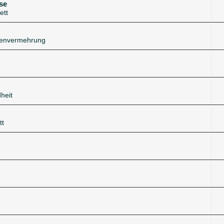
se
ett
zenvermehrung
heit
tt