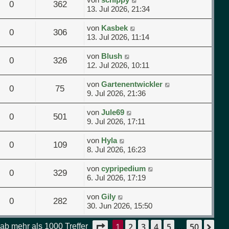
0
362
13. Jul 2026, 21:34
von
Kasbek
0
306
13. Jul 2026, 11:14
von
Blush
0
326
12. Jul 2026, 10:11
von
Gartenentwickler
0
75
9. Jul 2026, 21:36
von
Jule69
0
501
9. Jul 2026, 17:11
von
Hyla
0
109
8. Jul 2026, 16:23
von
cypripedium
0
329
6. Jul 2026, 17:19
von
Gily
0
282
30. Jun 2026, 15:50
1
2
3
4
5
50
Seite
1
von
50
Nä
ab mehr als 1000 Treffer
…