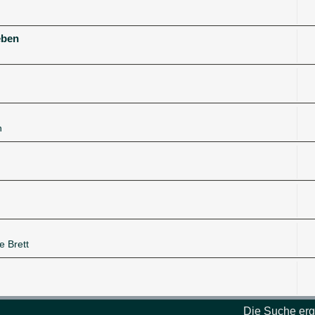
eben
n
e Brett
Die Suche erg