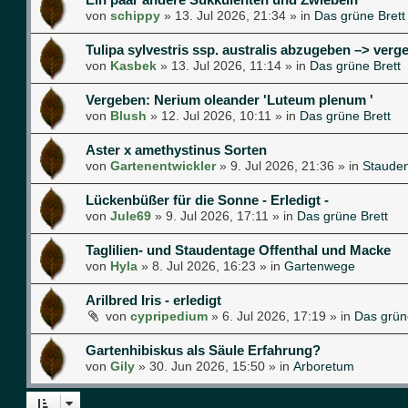
von
schippy
»
13. Jul 2026, 21:34
» in
Das grüne Brett
Tulipa sylvestris ssp. australis abzugeben –> verg
von
Kasbek
»
13. Jul 2026, 11:14
» in
Das grüne Brett
Vergeben: Nerium oleander 'Luteum plenum '
von
Blush
»
12. Jul 2026, 10:11
» in
Das grüne Brett
Aster x amethystinus Sorten
von
Gartenentwickler
»
9. Jul 2026, 21:36
» in
Staude
Lückenbüßer für die Sonne - Erledigt -
von
Jule69
»
9. Jul 2026, 17:11
» in
Das grüne Brett
Taglilien- und Staudentage Offenthal und Macke
von
Hyla
»
8. Jul 2026, 16:23
» in
Gartenwege
Arilbred Iris - erledigt
von
cypripedium
»
6. Jul 2026, 17:19
» in
Das grün
Gartenhibiskus als Säule Erfahrung?
von
Gily
»
30. Jun 2026, 15:50
» in
Arboretum