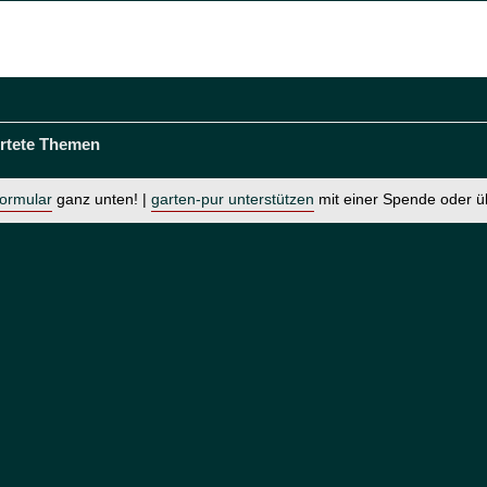
rtete Themen
formular
ganz unten! |
garten-pur unterstützen
mit einer Spende oder 