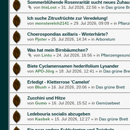
Sommerblühende Rosenrarität sucht neues Zuhau
von
IrisLost
»
31. Jul 2026, 22:56
» in
Das grüne Br
Ich suche Zitrusfrüchte zur Veredelung!
von
monsterelch2141
»
29. Jul 2026, 09:09
» in
Pflan
Choerospondias axillaris - Winterhärte?
von
Pjoter
»
25. Jul 2026, 14:34
» in
Arboretum
Was hat mein Birnbäumchen?
von
Lintu
»
24. Jul 2026, 16:56
» in
Pflanzengesund
Biete Cyclamensamen hederifolium Lysander
von
APO-Jörg
»
18. Jul 2026, 12:41
» in
Das grüne Bre
Erledigt - Kletterrose 'Camelot'
von
Blush
»
16. Jul 2026, 20:06
» in
Das grüne Brett
Zucchini und Hitze
von
Gumo
»
16. Jul 2026, 15:52
» in
Gemüsebeet
Ledebouria socialis abzugeben
von
Kasbek
»
15. Jul 2026, 12:27
» in
Das grüne Brett
Ein paar andere Sukkulenten und Zwiebeln