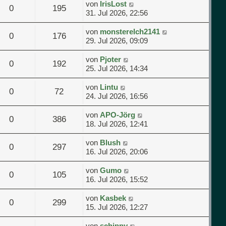
von
IrisLost
0
195
31. Jul 2026, 22:56
von
monsterelch2141
0
176
29. Jul 2026, 09:09
von
Pjoter
0
192
25. Jul 2026, 14:34
von
Lintu
0
72
24. Jul 2026, 16:56
von
APO-Jörg
0
386
18. Jul 2026, 12:41
von
Blush
0
297
16. Jul 2026, 20:06
von
Gumo
0
105
16. Jul 2026, 15:52
von
Kasbek
0
299
15. Jul 2026, 12:27
von
schippy