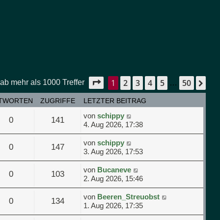
1
2
3
4
5
50
Seite
1
von
50
Nä
ab mehr als 1000 Treffer
…
TWORTEN
ZUGRIFFE
LETZTER BEITRAG
von
schippy
0
141
4. Aug 2026, 17:38
von
schippy
0
147
3. Aug 2026, 17:53
von
Bucaneve
0
103
2. Aug 2026, 15:46
von
Beeren_Streuobst
0
134
1. Aug 2026, 17:35