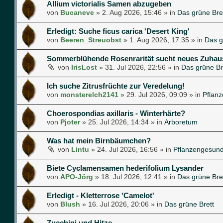
Allium victorialis Samen abzugeben
von
Bucaneve
»
2. Aug 2026, 15:46
» in
Das grüne Bre
Erledigt: Suche ficus carica 'Desert King'
von
Beeren_Streuobst
»
1. Aug 2026, 17:35
» in
Das g
Sommerblühende Rosenrarität sucht neues Zuhau
von
IrisLost
»
31. Jul 2026, 22:56
» in
Das grüne Br
Ich suche Zitrusfrüchte zur Veredelung!
von
monsterelch2141
»
29. Jul 2026, 09:09
» in
Pflan
Choerospondias axillaris - Winterhärte?
von
Pjoter
»
25. Jul 2026, 14:34
» in
Arboretum
Was hat mein Birnbäumchen?
von
Lintu
»
24. Jul 2026, 16:56
» in
Pflanzengesund
Biete Cyclamensamen hederifolium Lysander
von
APO-Jörg
»
18. Jul 2026, 12:41
» in
Das grüne Bre
Erledigt - Kletterrose 'Camelot'
von
Blush
»
16. Jul 2026, 20:06
» in
Das grüne Brett
Zucchini und Hitze