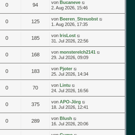
von
Bucaneve
0
94
2. Aug 2026, 15:46
von
Beeren_Streuobst
0
125
1. Aug 2026, 17:35
von
IrisLost
0
185
31. Jul 2026, 22:56
von
monsterelch2141
0
168
29. Jul 2026, 09:09
von
Pjoter
0
183
25. Jul 2026, 14:34
von
Lintu
0
70
24. Jul 2026, 16:56
von
APO-Jörg
0
375
18. Jul 2026, 12:41
von
Blush
0
289
16. Jul 2026, 20:06
von
Gumo