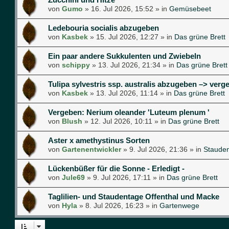
von
Gumo
»
16. Jul 2026, 15:52
» in
Gemüsebeet
Ledebouria socialis abzugeben
von
Kasbek
»
15. Jul 2026, 12:27
» in
Das grüne Brett
Ein paar andere Sukkulenten und Zwiebeln
von
schippy
»
13. Jul 2026, 21:34
» in
Das grüne Brett
Tulipa sylvestris ssp. australis abzugeben –> verg
von
Kasbek
»
13. Jul 2026, 11:14
» in
Das grüne Brett
Vergeben: Nerium oleander 'Luteum plenum '
von
Blush
»
12. Jul 2026, 10:11
» in
Das grüne Brett
Aster x amethystinus Sorten
von
Gartenentwickler
»
9. Jul 2026, 21:36
» in
Staude
Lückenbüßer für die Sonne - Erledigt -
von
Jule69
»
9. Jul 2026, 17:11
» in
Das grüne Brett
Taglilien- und Staudentage Offenthal und Macke
von
Hyla
»
8. Jul 2026, 16:23
» in
Gartenwege