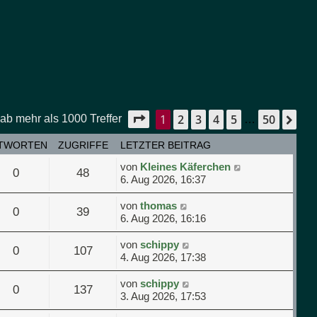
1
2
3
4
5
50
Seite
1
von
50
Nä
ab mehr als 1000 Treffer
…
TWORTEN
ZUGRIFFE
LETZTER BEITRAG
von
Kleines Käferchen
0
48
6. Aug 2026, 16:37
von
thomas
0
39
6. Aug 2026, 16:16
von
schippy
0
107
4. Aug 2026, 17:38
von
schippy
0
137
3. Aug 2026, 17:53