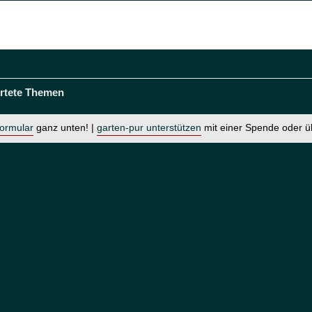
rtete Themen
formular
ganz unten! |
garten-pur unterstützen
mit einer Spende oder 