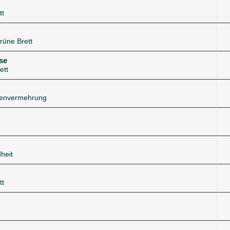
tt
rüne Brett
se
ett
zenvermehrung
heit
tt