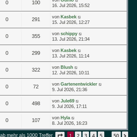
0
100
16. Jul 2026, 15:52
von
Kasbek
0
291
15. Jul 2026, 12:27
von
schippy
0
355
13. Jul 2026, 21:34
von
Kasbek
0
299
13. Jul 2026, 11:14
von
Blush
0
322
12. Jul 2026, 10:11
von
Gartenentwickler
0
72
9. Jul 2026, 21:36
von
Jule69
0
498
9. Jul 2026, 17:11
von
Hyla
0
107
8. Jul 2026, 16:23
1
2
3
4
5
50
Seite
1
von
50
Nä
ab mehr als 1000 Treffer
…