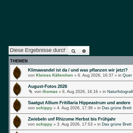
Suche
Erweiterte Suche
THEMEN
Klimawandel ist da / und was pflanzen wir jetzt?
von
Kleines Käferchen
»
6. Aug 2026, 16:37
» in
Quer
August-Fotos 2026
von
thomas
»
6. Aug 2026, 16:16
» in
Naturfotograf
Saatgut Allium Fritillaria Hippeastrum und andere
von
schippy
»
4. Aug 2026, 17:38
» in
Das grüne Brett
Zwiebeln unf Rhizome Herbst bis Frühjahr
von
schippy
»
3. Aug 2026, 17:53
» in
Das grüne Brett