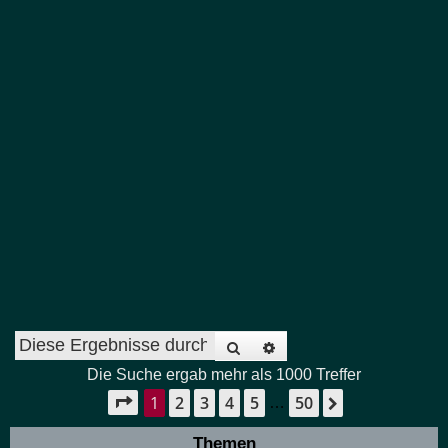
Suche
Erweiterte Suche
Die Suche ergab mehr als 1000 Treffer
1
2
3
4
5
50
Seite
1
von
50
Nächste
…
Themen