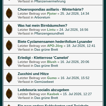
Verfasst in
Pflanzenvermehrung
Choerospondias axillaris - Winterhärte?
Letzter Beitrag von
Pjoter
«
25. Jul 2026, 14:34
Verfasst in
Arboretum
Was hat mein Birnbäumchen?
Letzter Beitrag von
Lintu
«
24. Jul 2026, 16:56
Verfasst in
Pflanzengesundheit
Biete Cyclamensamen hederifolium Lysander
Letzter Beitrag von
APO-Jörg
«
18. Jul 2026, 12:41
Verfasst in
Das grüne Brett
Erledigt - Kletterrose 'Camelot'
Letzter Beitrag von
Blush
«
16. Jul 2026, 20:06
Verfasst in
Das grüne Brett
Zucchini und Hitze
Letzter Beitrag von
Gumo
«
16. Jul 2026, 15:52
Verfasst in
Gemüsebeet
Ledebouria socialis abzugeben
Letzter Beitrag von
Kasbek
«
15. Jul 2026, 12:27
Verfasst in
Das grüne Brett
Ein paar andere Sukkulenten und Zwiebeln