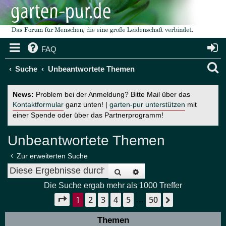
FAQ
S
Suche
Unbeantwortete Themen
u
News:
Problem bei der Anmeldung? Bitte Mail über das
c
Kontaktformular
ganz unten! |
garten-pur unterstützen
mit
einer Spende oder über das Partnerprogramm!
h
e
Unbeantwortete Themen
Zur erweiterten Suche
Suche
Erweiterte Suche
Die Suche ergab mehr als 1000 Treffer
1
2
3
4
5
50
Seite
1
von
50
Nächste
…
Themen