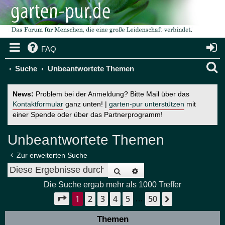
FAQ
S
Suche
Unbeantwortete Themen
u
News:
Problem bei der Anmeldung? Bitte Mail über das
c
Kontaktformular
ganz unten! |
garten-pur unterstützen
mit
einer Spende oder über das Partnerprogramm!
h
e
Unbeantwortete Themen
Zur erweiterten Suche
Suche
Erweiterte Suche
Die Suche ergab mehr als 1000 Treffer
1
2
3
4
5
50
Seite
1
von
50
Nächste
…
Themen