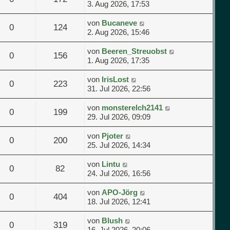
3. Aug 2026, 17:53
von
Bucaneve
0
124
2. Aug 2026, 15:46
von
Beeren_Streuobst
0
156
1. Aug 2026, 17:35
von
IrisLost
0
223
31. Jul 2026, 22:56
von
monsterelch2141
0
199
29. Jul 2026, 09:09
von
Pjoter
0
200
25. Jul 2026, 14:34
von
Lintu
0
82
24. Jul 2026, 16:56
von
APO-Jörg
0
404
18. Jul 2026, 12:41
von
Blush
0
319
16. Jul 2026, 20:06