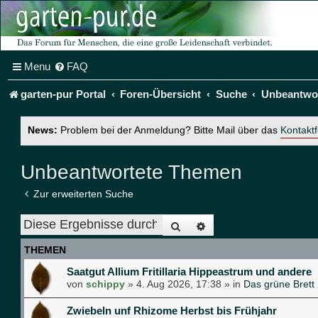
Menu
FAQ
garten-pur Portal
Foren-Übersicht
Suche
Unbeantwo
News:
Problem bei der Anmeldung? Bitte Mail über das
Kontakt
Unbeantwortete Themen
Zur erweiterten Suche
Suche
Erweiterte Suche
THEMEN
Saatgut Allium Fritillaria Hippeastrum und andere
von
schippy
»
4. Aug 2026, 17:38
» in
Das grüne Brett
Zwiebeln unf Rhizome Herbst bis Frühjahr