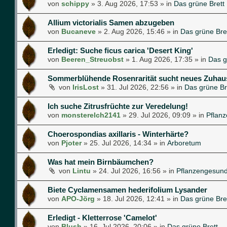
von
schippy
»
3. Aug 2026, 17:53
» in
Das grüne Brett
Allium victorialis Samen abzugeben
von
Bucaneve
»
2. Aug 2026, 15:46
» in
Das grüne Bre
Erledigt: Suche ficus carica 'Desert King'
von
Beeren_Streuobst
»
1. Aug 2026, 17:35
» in
Das g
Sommerblühende Rosenrarität sucht neues Zuhau
von
IrisLost
»
31. Jul 2026, 22:56
» in
Das grüne Br
Ich suche Zitrusfrüchte zur Veredelung!
von
monsterelch2141
»
29. Jul 2026, 09:09
» in
Pflan
Choerospondias axillaris - Winterhärte?
von
Pjoter
»
25. Jul 2026, 14:34
» in
Arboretum
Was hat mein Birnbäumchen?
von
Lintu
»
24. Jul 2026, 16:56
» in
Pflanzengesund
Biete Cyclamensamen hederifolium Lysander
von
APO-Jörg
»
18. Jul 2026, 12:41
» in
Das grüne Bre
Erledigt - Kletterrose 'Camelot'
von
Blush
»
16. Jul 2026, 20:06
» in
Das grüne Brett