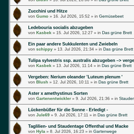
Zucchini und Hitze
von
Gumo
»
16. Jul 2026, 15:52
» in
Gemüsebeet
Ledebouria socialis abzugeben
von
Kasbek
»
15. Jul 2026, 12:27
» in
Das grüne Brett
Ein paar andere Sukkulenten und Zwiebeln
von
schippy
»
13. Jul 2026, 21:34
» in
Das grüne Brett
Tulipa sylvestris ssp. australis abzugeben –> verg
von
Kasbek
»
13. Jul 2026, 11:14
» in
Das grüne Brett
Vergeben: Nerium oleander 'Luteum plenum '
von
Blush
»
12. Jul 2026, 10:11
» in
Das grüne Brett
Aster x amethystinus Sorten
von
Gartenentwickler
»
9. Jul 2026, 21:36
» in
Staude
Lückenbüßer für die Sonne - Erledigt -
von
Jule69
»
9. Jul 2026, 17:11
» in
Das grüne Brett
Taglilien- und Staudentage Offenthal und Macke
von
Hyla
»
8. Jul 2026, 16:23
» in
Gartenwege