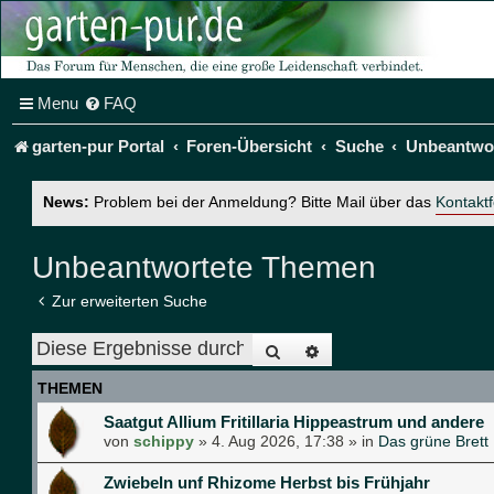
Menu
FAQ
garten-pur Portal
Foren-Übersicht
Suche
Unbeantwo
News:
Problem bei der Anmeldung? Bitte Mail über das
Kontakt
Unbeantwortete Themen
Zur erweiterten Suche
Suche
Erweiterte Suche
THEMEN
Saatgut Allium Fritillaria Hippeastrum und andere
von
schippy
»
4. Aug 2026, 17:38
» in
Das grüne Brett
Zwiebeln unf Rhizome Herbst bis Frühjahr