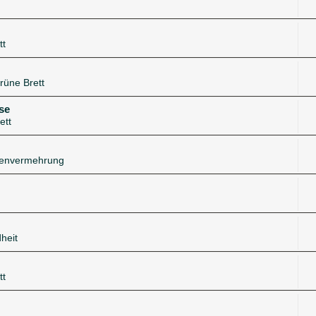
tt
rüne Brett
se
ett
zenvermehrung
heit
tt