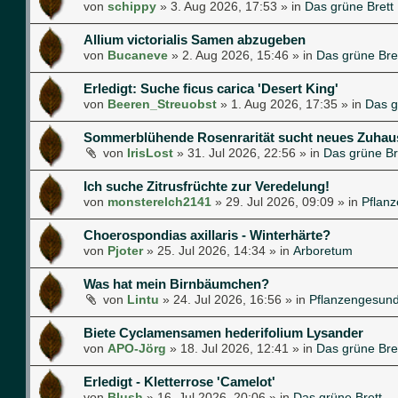
von
schippy
»
3. Aug 2026, 17:53
» in
Das grüne Brett
Allium victorialis Samen abzugeben
von
Bucaneve
»
2. Aug 2026, 15:46
» in
Das grüne Bre
Erledigt: Suche ficus carica 'Desert King'
von
Beeren_Streuobst
»
1. Aug 2026, 17:35
» in
Das g
Sommerblühende Rosenrarität sucht neues Zuhau
von
IrisLost
»
31. Jul 2026, 22:56
» in
Das grüne Br
Ich suche Zitrusfrüchte zur Veredelung!
von
monsterelch2141
»
29. Jul 2026, 09:09
» in
Pflan
Choerospondias axillaris - Winterhärte?
von
Pjoter
»
25. Jul 2026, 14:34
» in
Arboretum
Was hat mein Birnbäumchen?
von
Lintu
»
24. Jul 2026, 16:56
» in
Pflanzengesund
Biete Cyclamensamen hederifolium Lysander
von
APO-Jörg
»
18. Jul 2026, 12:41
» in
Das grüne Bre
Erledigt - Kletterrose 'Camelot'
von
Blush
»
16. Jul 2026, 20:06
» in
Das grüne Brett