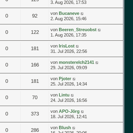
3. Aug 2026, 17:53
von
Bucaneve
0
92
2. Aug 2026, 15:46
von
Beeren_Streuobst
0
122
1. Aug 2026, 17:35
von
IrisLost
0
181
31. Jul 2026, 22:56
von
monsterelch2141
0
166
29. Jul 2026, 09:09
von
Pjoter
0
181
25. Jul 2026, 14:34
von
Lintu
0
70
24. Jul 2026, 16:56
von
APO-Jörg
0
373
18. Jul 2026, 12:41
von
Blush
0
286
16. Jul 2026, 20:06