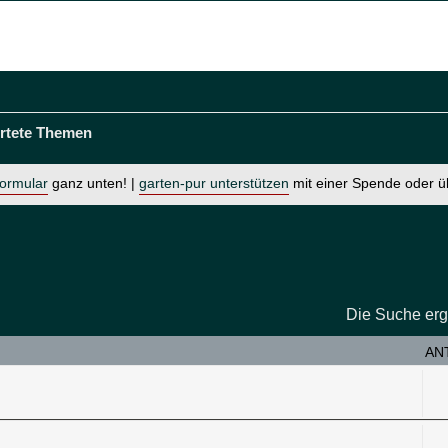
rtete Themen
formular
ganz unten! |
garten-pur unterstützen
mit einer Spende oder 
Die Suche erg
AN