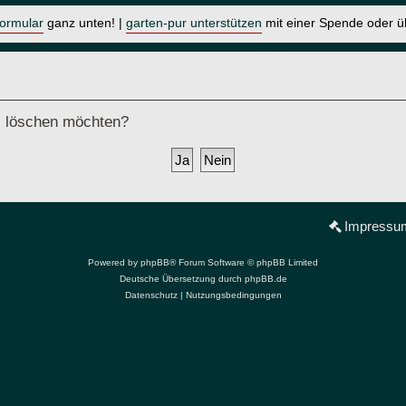
formular
ganz unten! |
garten-pur unterstützen
mit einer Spende oder 
ds löschen möchten?
Impressu
Powered by
phpBB
® Forum Software © phpBB Limited
Deutsche Übersetzung durch
phpBB.de
Datenschutz
|
Nutzungsbedingungen