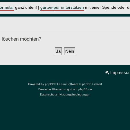
formular
ganz unten! |
garten-pur unterstützen
mit einer Spende oder 
ds löschen möchten?
Impressu
Powered by
phpBB
® Forum Software © phpBB Limited
Deutsche Übersetzung durch
phpBB.de
Datenschutz
|
Nutzungsbedingungen