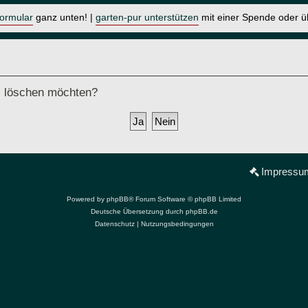
formular
ganz unten! |
garten-pur unterstützen
mit einer Spende oder 
ds löschen möchten?
Impressu
Powered by
phpBB
® Forum Software © phpBB Limited
Deutsche Übersetzung durch
phpBB.de
Datenschutz
|
Nutzungsbedingungen