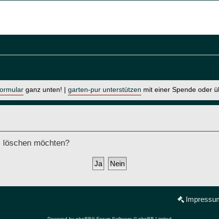
formular
ganz unten! |
garten-pur unterstützen
mit einer Spende oder 
ds löschen möchten?
Impressu
Powered by
phpBB
® Forum Software © phpBB Limited