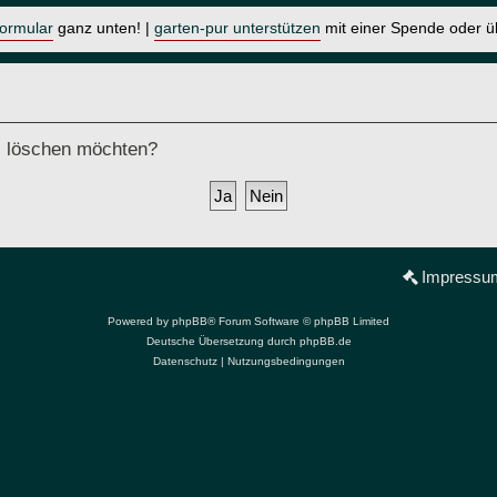
formular
ganz unten! |
garten-pur unterstützen
mit einer Spende oder 
ds löschen möchten?
Impressu
Powered by
phpBB
® Forum Software © phpBB Limited
Deutsche Übersetzung durch
phpBB.de
Datenschutz
|
Nutzungsbedingungen