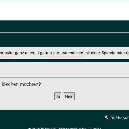
formular
ganz unten! |
garten-pur unterstützen
mit einer Spende oder 
ds löschen möchten?
Impressu
Powered by
phpBB
® Forum Software © phpBB Limited